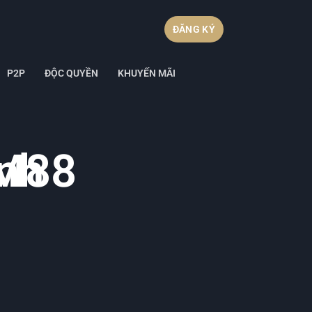
ĐĂNG KÝ
P2P
ĐỘC QUYỀN
KHUYẾN MÃI