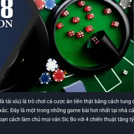
là tài xỉu) là trò chơi cá cược ăn tiền thật bằng cách tung
xắc. Đây là một trong những game bài hot nhất tại nhà c
ạn cách làm chủ mọi ván Sic Bo với 4 chiến thuật tăng tỷ