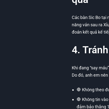
Các bàn Sic Bo tại 
năng ván sau ra Xỉu
đoán kết quả kế tiế
4. Tránh
Khi đang “say máu”,
Do đó, anh em nên 
🛑 Không theo đu
🛑 Không tin vào
đảm bảo thắng 