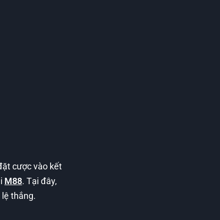
 đặt cược vào kết
ái
M88
. Tại đây,
 lệ thắng.