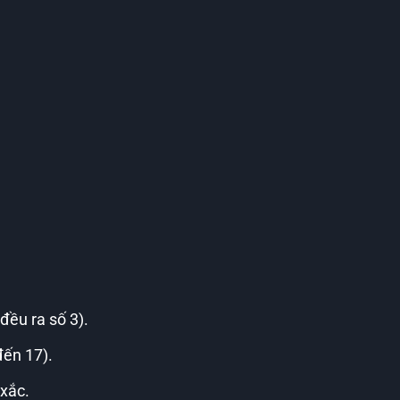
đều ra số 3).
đến 17).
 xắc.