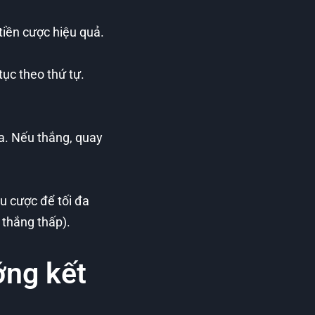
tiền cược hiệu quả.
tục theo thứ tự.
ua. Nếu thắng, quay
ều cược để tối đa
ệ thắng thấp).
ớng kết