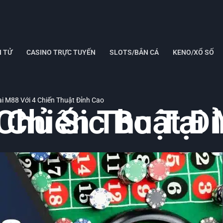
N TỬ
CASINO TRỰC TUYẾN
SLOTS/BẮN CÁ
KENO/XỔ SỐ
i M88 Với 4 Chiến Thuật Đỉnh Cao