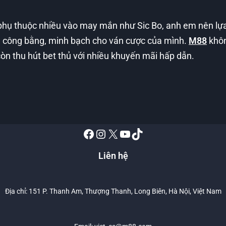
 phụ thuộc nhiều vào may mắn như Sic Bo, anh em nên lựa
h công bằng, minh bạch cho ván cược của mình.
M88
khôn
òn thu hút bet thủ với nhiều khuyến mãi hấp dẫn.
Liên hệ
Địa chỉ: 151 P. Thanh Am, Thượng Thanh, Long Biên, Hà Nội, Việt Nam