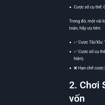
Cược số cụ thể: 
Trong đó, một vài 
toàn, hãy ưu tiên:
✅ Cược Tài/Xỉu: T
✅ Cược số cụ thể:
hiện).
❌ Hạn chế cược b
2. Chơi 
vốn