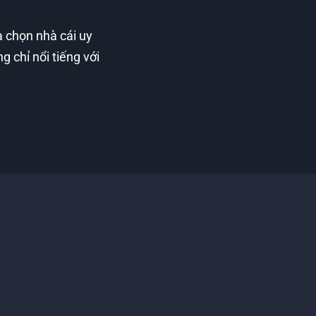
 chọn nhà cái uy
g chỉ nổi tiếng với