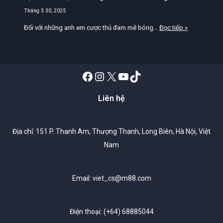
Tháng 3 30, 2025
Đối với những anh em cược thủ đam mê bóng…
Đọc tiếp »
Liên hệ
Địa chỉ: 151 P. Thanh Am, Thượng Thanh, Long Biên, Hà Nội, Việt
Nam
Email:
viet_cs@m88.com
Điện thoại: (+64) 68885044